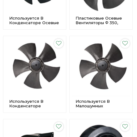
Используется В
Пластиковые Осевые
Конденсаторе Осевые
Вентиляторы Φ 350,
Вентиляторы Из
Используемые В
Нержавеющей Стали С
Конденсаторе
Высоким Расходом
Воздуха Φ300
Производитель
Используется В
Используется В
Конденсаторе
Малошумных
Малошумные
Пластиковых Осевых
Пластмассовые
Вентиляторах
Осевые Вентиляторы С
Конденсатора Φ400
Высоким Расходом
Стабильность
Воздуха Φ 400
Производителя
Производитель