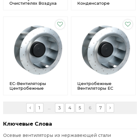
Очистителях Воздуха
Конденсаторе
Осевые Вентиляторы
Малошумные Осевые
Из Нержавеющей
Вентиляторы Из
Стали С Высоким
Нержавеющей Стали Φ
Расходом Воздуха Φ
500 Производитель
250 Производитель
EC-Вентиляторы
Центробежные
Центробежные
Вентиляторы EC
Вентиляторы
Обратного Хода,
Обратного Хода Φ250
Используемые В
Custom
Машинах Для Напитков
Φ630, Имеют
1
...
3
4
5
6
7
Длительный Срок
Службы
Ключевые Слова
Осевые вентиляторы из нержавеющей стали