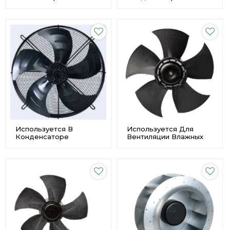
Высоким Расходом
Вентиляторы Из
Воздуха Φ 910
Нержавеющей Стали С
Длительный Срок
Высоким Расходом
Службы Custome
Воздуха Φ 630 Custome
Используется В
Используется Для
Конденсаторе
Вентиляции Влажных
Малошумные Осевые
Помещений
Вентиляторы Из
Пластиковые Осевые
Нержавеющей Стали Φ
Вентиляторы С
550 Производитель
Высоким Расходом
Воздуха Φ 500
Производитель