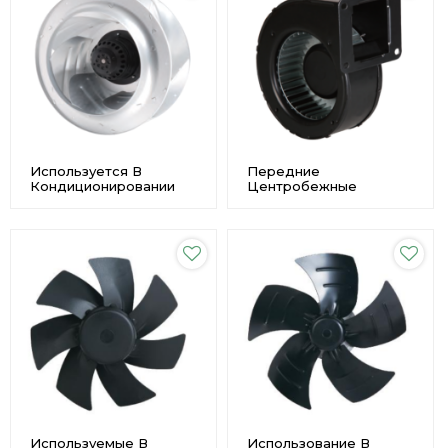
Используется В
Передние
Кондиционировании
Центробежные
Воздуха
Вентиляторы С
Центробежный
Оцинкованной
Вентилятор
Металлической
Переменного Тока С
Крыльчаткой Φ133 Для
Высоким Воздушным
Очистки Воздуха
Потоком Φ355
Производитель
Используемые В
Использование В