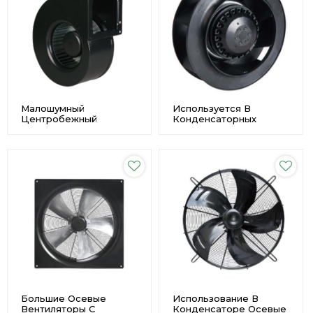
Малошумный
Используется В
Центробежный
Конденсаторных
Вентилятор Φ160
Малошумных
Впуска С Высоким
Центробежных
Воздушным Потоком С
Вентиляторах
Одинарным Входом
Переменного Тока
Φ160 Настроить
Заднего Хода Φ190 На
Заказ
Большие Осевые
Использование В
Вентиляторы С
Конденсаторе Осевые