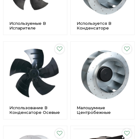
Используемые В
Используется В
Испарителе
Конденсаторе
Малошумные Осевые
Центробежный
Вентиляторы Из
Вентилятор
Нержавеющей Стали Φ
Переменного Тока С
300 Производитель
Высоким Воздушным
Потоком Φ250
Производитель
Использование В
Малошумные
Конденсаторе Осевые
Центробежные
Вентиляторы Из
Вентиляторы С
Нержавеющей Стали С
Обратным Потоком
Высоким Расходом
Воздуха Φ500 Custome
Воздуха Φ 450
Производитель