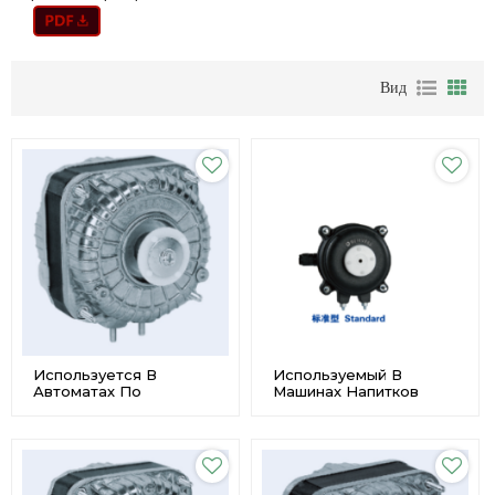
Вид
Используется В
Используемый В
Автоматах По
Машинах Напитков
Производству
Малошумный
Напитков Shaded Pole
Затененный Срок
Motor X - 13
Службы Двигателя ЭКМ
Энергосберегающий
Поляка Длинний