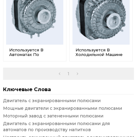
Используется В
Используется В
Автоматах По
Холодильной Машине
Производству
Для Производства
Напитков Малошумный
Напитков С
Двигатель С
Затененным Полюсным
Экранированными
Мотором X - 25
1
Полюсами X - 20
Ключевые Слова
Двигатель с экранированными полюсами
Мощные двигатели с экранированными полюсами
Моторный завод с затененными полюсами
Двигатель с экранированными полюсами для
автоматов по производству напитков