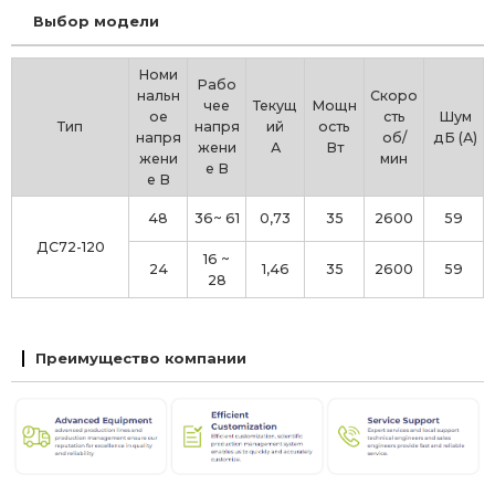
Выбор модели
Номи
Рабо
нальн
Скоро
чее
Текущ
Мощн
ое
сть
Шум
Тип
напря
ий
ость
напря
об/
дБ (А)
жени
А
Вт
жени
мин
е В
е В
48
36~ 61
0,73
35
2600
59
ДС72-120
16 ~
24
1,46
35
2600
59
28
Преимущество компании