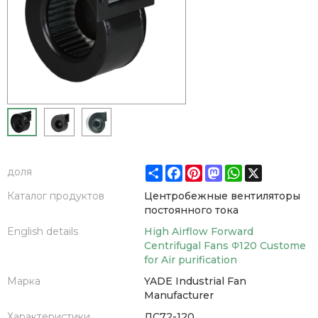
Share
Facebook
Pinterest
Mastodon
WhatsApp
X
доля
Каталог продуктов
Центробежные вентиляторы
постоянного тока
English details
High Airflow Forward
Centrifugal Fans Φ120 Custome
for Air purification
Марка
YADE Industrial Fan
Manufacturer
Характеристики
ДС72-120