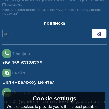
2023/2/13
Каковы особенности вентилятора YADE? Каковы преимущества
продукта?
подписка
Телефон
+86-158-67128766
Скайп
Белинда.Чжоу.Дентал
Электронная почта
Cookie settings
sales01@yadefan.com sales02@yadefan.com
We use cookies to provide you with the best possible