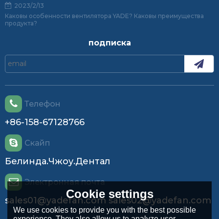
2023/2/13
Каковы особенности вентилятора YADE? Каковы преимущества
продукта?
подписка
Телефон
+86-158-67128766
Скайп
Белинда.Чжоу.Дентал
Электронная почта
Cookie settings
sales01@yadefan.com sales02@yadefan.com
We use cookies to provide you with the best possible
experience. They also allow us to analyze user